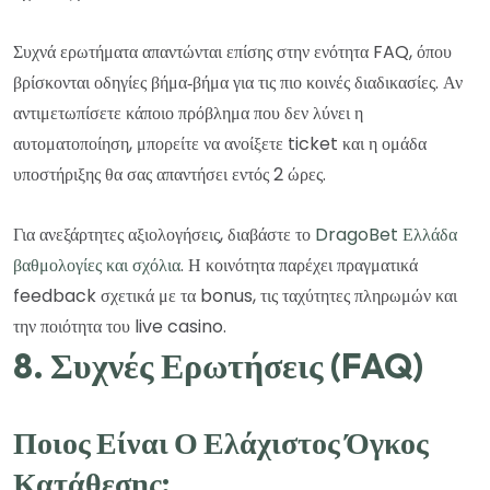
Συχνά ερωτήματα απαντώνται επίσης στην ενότητα FAQ, όπου
βρίσκονται οδηγίες βήμα‑βήμα για τις πιο κοινές διαδικασίες. Αν
αντιμετωπίσετε κάποιο πρόβλημα που δεν λύνει η
αυτοματοποίηση, μπορείτε να ανοίξετε ticket και η ομάδα
υποστήριξης θα σας απαντήσει εντός 2 ώρες.
Για ανεξάρτητες αξιολογήσεις, διαβάστε το
DragoBet Ελλάδα
βαθμολογίες και σχόλια
. Η κοινότητα παρέχει πραγματικά
feedback σχετικά με τα bonus, τις ταχύτητες πληρωμών και
την ποιότητα του live casino.
8. Συχνές Ερωτήσεις (FAQ)
Ποιος Είναι Ο Ελάχιστος Όγκος
Κατάθεσης;