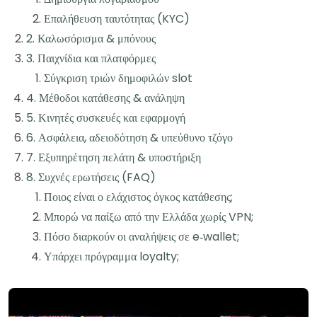
Επαλήθευση ταυτότητας (KYC)
2. Καλωσόρισμα & μπόνους
3. Παιχνίδια και πλατφόρμες
Σύγκριση τριών δημοφιλών slot
4. Μέθοδοι κατάθεσης & ανάληψη
5. Κινητές συσκευές και εφαρμογή
6. Ασφάλεια, αδειοδότηση & υπεύθυνο τζόγο
7. Εξυπηρέτηση πελάτη & υποστήριξη
8. Συχνές ερωτήσεις (FAQ)
Ποιος είναι ο ελάχιστος όγκος κατάθεσης;
Μπορώ να παίξω από την Ελλάδα χωρίς VPN;
Πόσο διαρκούν οι αναλήψεις σε e‑wallet;
Υπάρχει πρόγραμμα loyalty;