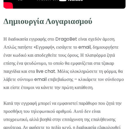
Δημιουργία Λογαριασμού
Η διαδικασία εγγραφής στο DragoBet είναι σχεδόν άμεση.
Απλώς πατήστε «Εγγραφή», εισάγετε το email, δημιουργήστε
έναν κωδικό και αποδεχθείτε τους όρους. Η πλατφόρμα ζητά
επίσης ένα ψευδώνυμο, το οποίο θα εμφανίζεται στα τζακαρ
παιχνίδια και στα live chat. Μόλις ολοκληρώσετε τη φόρμα, θα
λάβετε σύντομο email επιβεβαίωσης – κλικάρετε τον σύνδεσμο
και είστε έτοιμοι να κάνετε την πρώτη κατάθεση.
Κατά την εγγραφή μπορεί να εμφανιστεί παράθυρο που ζητά την
προσθήκη του τηλεφωνικού αριθμού. Αυτό δεν είναι
υποχρεωτικό, αλλά βοηθά στην επιτάχυνση της επαλήθευσης
αργότερα. Αν αφήσετε το πεδίο κενό, η διαδικασία εξακολουθεί