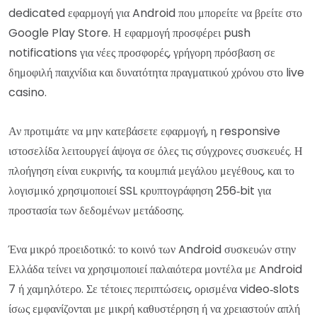
dedicated εφαρμογή για Android που μπορείτε να βρείτε στο
Google Play Store. Η εφαρμογή προσφέρει push
notifications για νέες προσφορές, γρήγορη πρόσβαση σε
δημοφιλή παιχνίδια και δυνατότητα πραγματικού χρόνου στο live
casino.
Αν προτιμάτε να μην κατεβάσετε εφαρμογή, η responsive
ιστοσελίδα λειτουργεί άψογα σε όλες τις σύγχρονες συσκευές. Η
πλοήγηση είναι ευκρινής, τα κουμπιά μεγάλου μεγέθους, και το
λογισμικό χρησιμοποιεί SSL κρυπτογράφηση 256‑bit για
προστασία των δεδομένων μετάδοσης.
Ένα μικρό προειδοτικό: το κοινό των Android συσκευών στην
Ελλάδα τείνει να χρησιμοποιεί παλαιότερα μοντέλα με Android
7 ή χαμηλότερο. Σε τέτοιες περιπτώσεις, ορισμένα video‑slots
ίσως εμφανίζονται με μικρή καθυστέρηση ή να χρειαστούν απλή