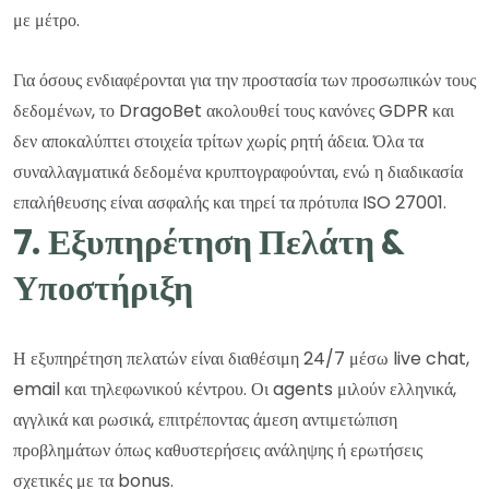
με μέτρο.
Για όσους ενδιαφέρονται για την προστασία των προσωπικών τους
δεδομένων, το DragoBet ακολουθεί τους κανόνες GDPR και
δεν αποκαλύπτει στοιχεία τρίτων χωρίς ρητή άδεια. Όλα τα
συναλλαγματικά δεδομένα κρυπτογραφούνται, ενώ η διαδικασία
επαλήθευσης είναι ασφαλής και τηρεί τα πρότυπα ISO 27001.
7. Εξυπηρέτηση Πελάτη &
Υποστήριξη
Η εξυπηρέτηση πελατών είναι διαθέσιμη 24/7 μέσω live chat,
email και τηλεφωνικού κέντρου. Οι agents μιλούν ελληνικά,
αγγλικά και ρωσικά, επιτρέποντας άμεση αντιμετώπιση
προβλημάτων όπως καθυστερήσεις ανάληψης ή ερωτήσεις
σχετικές με τα bonus.