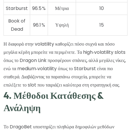
Starburst
96.5 %
Μέτρια
10
Book of
96.1 %
Υψηλή
15
Dead
Η διαφορά στην volatility καθορίζει πόσο συχνά και πόσο
μεγάλα κέρδη μπορείτε να περιμένετε. Τα high‑volatility slots
όπως το Dragon Link προσφέρουν σπάνιες, αλλά μεγάλες νίκες,
ενώ τα medium‑volatility όπως το Starburst είναι πιο
σταθερά. Διαβάζοντας τα παραπάνω στοιχεία, μπορείτε να
επιλέξετε το slot που ταιριάζει καλύτερα στη στρατηγική σας.
4. Μέθοδοι Κατάθεσης &
Ανάληψη
Το DragoBet υποστηρίζει πληθώρα δημοφιλών μεθόδων