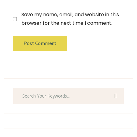
Save my name, email, and website in this
browser for the next time I comment.
Search