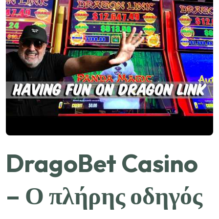
DragoBet Casino
– Ο πλήρης οδηγός