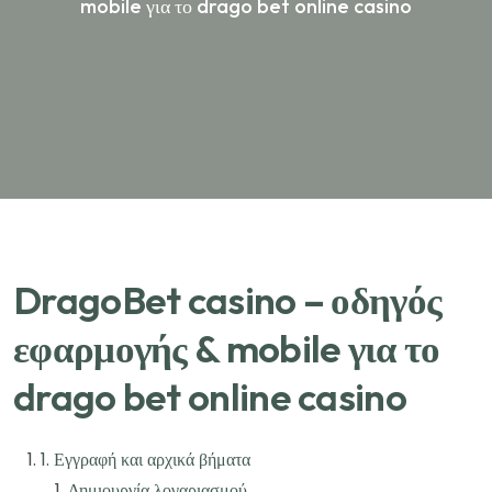
mobile για το drago bet online casino
DragoBet casino – οδηγός
εφαρμογής & mobile για το
drago bet online casino
1. Εγγραφή και αρχικά βήματα
Δημιουργία λογαριασμού