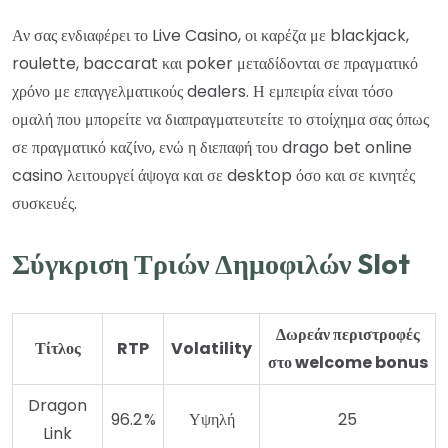
Αν σας ενδιαφέρει το Live Casino, οι καρέζα με blackjack,
roulette, baccarat και poker μεταδίδονται σε πραγματικό
χρόνο με επαγγελματικούς dealers. Η εμπειρία είναι τόσο
ομαλή που μπορείτε να διαπραγματευτείτε το στοίχημα σας όπως
σε πραγματικό καζίνο, ενώ η διεπαφή του drago bet online
casino λειτουργεί άψογα και σε desktop όσο και σε κινητές
συσκευές.
Σύγκριση Τριών Δημοφιλών Slot
Δωρεάν περιστροφές
Τίτλος
RTP
Volatility
στο welcome bonus
Dragon
96.2 %
Υψηλή
25
Link