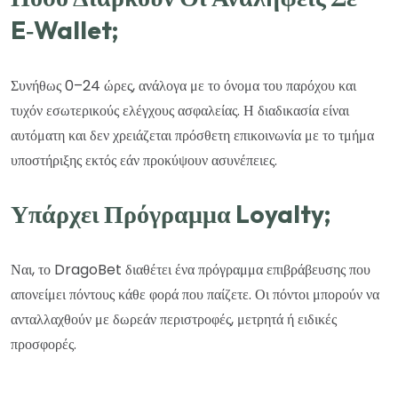
E‑wallet;
Συνήθως 0–24 ώρες, ανάλογα με το όνομα του παρόχου και
τυχόν εσωτερικούς ελέγχους ασφαλείας. Η διαδικασία είναι
αυτόματη και δεν χρειάζεται πρόσθετη επικοινωνία με το τμήμα
υποστήριξης εκτός εάν προκύψουν ασυνέπειες.
Υπάρχει Πρόγραμμα Loyalty;
Ναι, το DragoBet διαθέτει ένα πρόγραμμα επιβράβευσης που
απονείμει πόντους κάθε φορά που παίζετε. Οι πόντοι μπορούν να
ανταλλαχθούν με δωρεάν περιστροφές, μετρητά ή ειδικές
προσφορές.