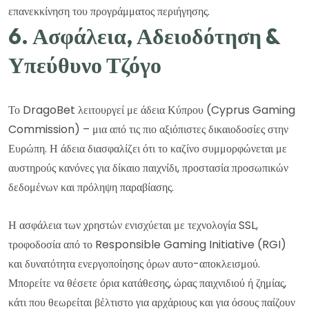
επανεκκίνηση του προγράμματος περιήγησης.
6. Ασφάλεια, Αδειοδότηση &
Υπεύθυνο Τζόγο
Το DragoBet λειτουργεί με άδεια Κύπρου (Cyprus Gaming
Commission) – μια από τις πιο αξιόπιστες δικαιοδοσίες στην
Ευρώπη. Η άδεια διασφαλίζει ότι το καζίνο συμμορφώνεται με
αυστηρούς κανόνες για δίκαιο παιχνίδι, προστασία προσωπικών
δεδομένων και πρόληψη παραβίασης.
Η ασφάλεια των χρηστών ενισχύεται με τεχνολογία SSL,
τροφοδοσία από το Responsible Gaming Initiative (RGI)
και δυνατότητα ενεργοποίησης όρων αυτο-αποκλεισμού.
Μπορείτε να θέσετε όρια κατάθεσης, ώρας παιχνιδιού ή ζημίας,
κάτι που θεωρείται βέλτιστο για αρχάριους και για όσους παίζουν