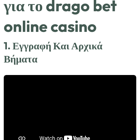
για το drago bet
online casino
1. Εγγραφή Και Αρχικά
Βήματα